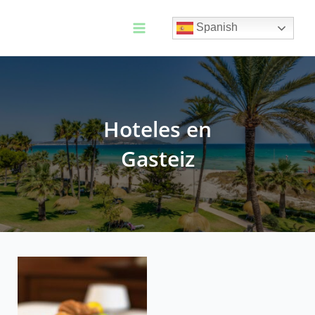
Ir
al
Spanish
contenido
Main
Menu
Hoteles en
Gasteiz