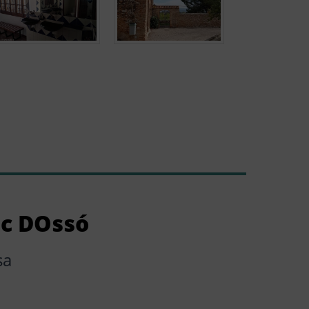
ic DOssó
sa