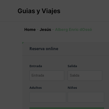
Ir
al
Guias y Viajes
contenido
Home
-
Jesús
-
Alberg Enric dOssó
Reserva online
Entrada
Salida
AAAA
AAAA
barra
barra
Adultos
Niños
MM
MM
barra
barra
DD
DD