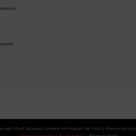
ervicios
-precio
na web oficial. Esta web contiene información del hotel y ofrece el servici
¿Eres el propietario de esta web?
–
Reservar ahora