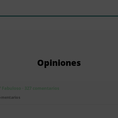
Opiniones
7 Fabuloso · 327 comentarios
omentarios