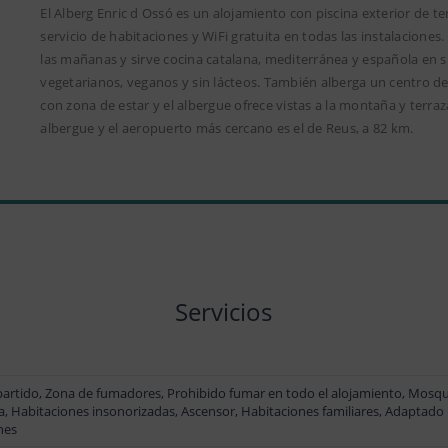
El Alberg Enric d Ossó es un alojamiento con piscina exterior de 
servicio de habitaciones y WiFi gratuita en todas las instalacione
las mañanas y sirve cocina catalana, mediterránea y española en su 
vegetarianos, veganos y sin lácteos. También alberga un centro de
con zona de estar y el albergue ofrece vistas a la montaña y terra
albergue y el aeropuerto más cercano es el de Reus, a 82 km.
Servicios
artido, Zona de fumadores, Prohibido fumar en todo el alojamiento, Mosqui
la, Habitaciones insonorizadas, Ascensor, Habitaciones familiares, Adaptado
nes