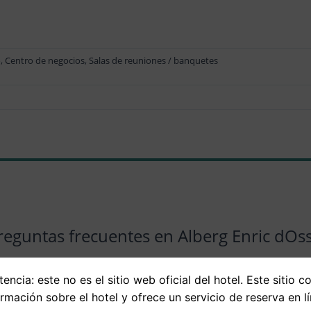
, Centro de negocios, Salas de reuniones / banquetes
reguntas frecuentes en Alberg Enric dOs
encia: este no es el sitio web oficial del hotel. Este sitio c
 buscando precios para hospedarte en Alberg Enric d Ossó, ten en cuenta 
ormación sobre el hotel y ofrece un servicio de reserva en lí
 como las fechas de tu estadía y las condiciones del hotel. Te recomendamos s