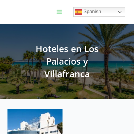
Ir
al
Spanish
contenido
Main
Menu
Hoteles en Los
Palacios y
Villafranca