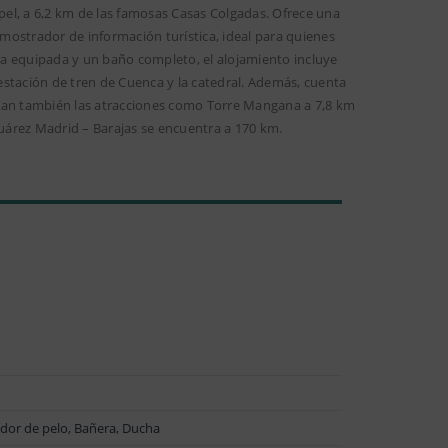
apel, a 6,2 km de las famosas Casas Colgadas. Ofrece una
y mostrador de información turística, ideal para quienes
a equipada y un baño completo, el alojamiento incluye
estación de tren de Cuenca y la catedral. Además, cuenta
acan también las atracciones como Torre Mangana a 7,8 km
uárez Madrid – Barajas se encuentra a 170 km.
cador de pelo, Bañera, Ducha