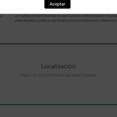
El registro de entrada en VUT Vivienda de uso turístico la Risca se p
Aceptar
registro de salida es posible hasta las 17:00.
so
Las tarifas en VUT Vivienda de uso turístico la Risca pueden fluctu
seleccionados, políticas del hotel, entre otros factores). Selecciona
Localización
Vieja, s/n, 16192 Molinos de Papel, España