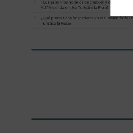
¿Cuáles son los horarios de check-in y check-out en
VUT Vivienda de Uso Turístico la Risca?
¿Qué precio tiene hospedarse en VUT Vivienda de U
Turístico la Risca?