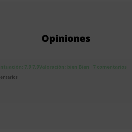
Opiniones
ntuación: 7.9 7,9Valoración: bien Bien · 7 comentarios
entarios