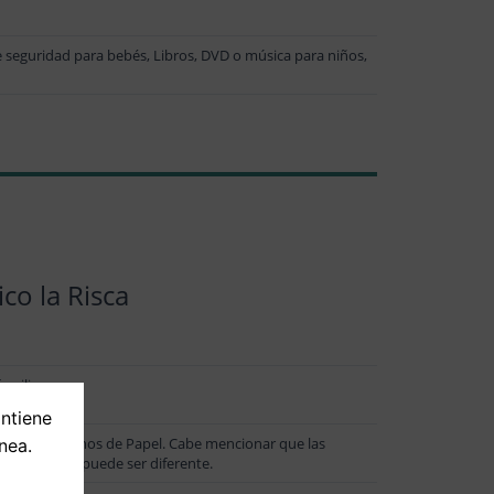
de seguridad para bebés, Libros, DVD o música para niños,
co la Risca
amilias.
ontiene
orazón de Molinos de Papel. Cabe mencionar que las
nea.
ctiva de viaje puede ser diferente.