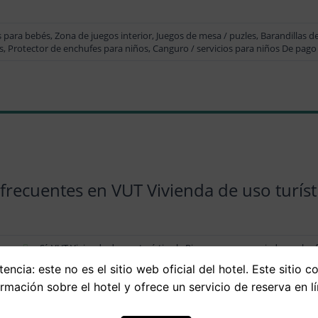
s para bebés, Zona de juegos interior, Juegos de mesa / puzles, Barandillas 
s, Protector de enchufes para niños, Canguro / servicios para niños De pago
frecuentes en VUT Vivienda de uso turísti
Sí, VUT Vivienda de uso turístico la Risca es muy apreciada por las f
encia: este no es el sitio web oficial del hotel. Este sitio c
La Vivienda de Uso Turístico la Risca se encuentra a 1,1 km del c
ormación sobre el hotel y ofrece un servicio de reserva en lí
distancias son calculadas en línea recta, por lo que la distancia efe