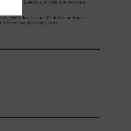
uede realizar a partir de las 12:00, mientras que el
ar dependiendo de la duración de la estancia (días
 tus fechas para consultar el costo.