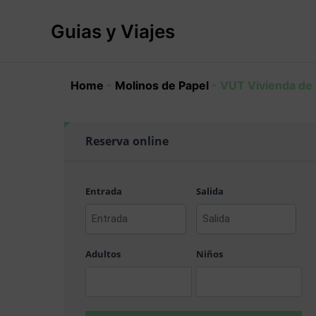
Ir
al
Guias y Viajes
contenido
Home
-
Molinos de Papel
-
VUT Vivienda de u
Reserva online
Entrada
Salida
AAAA
AAAA
barra
barra
Adultos
Niños
MM
MM
barra
barra
DD
DD