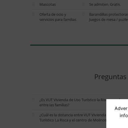
Mascotas
Se admiten. Gratis.
Oferta de ocio y
Barandillas protectora
servicios para familias
Juegos de mesa / puzle
Preguntas 
¿Es VUT Vivienda de Uso Turístico la Risca popular
entre las familias?
Advert
¿Cuál es la distancia entre VUT Vivienda de Uso
inf
Turístico La Risca y el centro de Molinos de Papel?