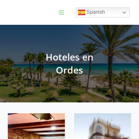
Ir
al
Spanish
contenido
Main
Menu
Hoteles en
Ordes