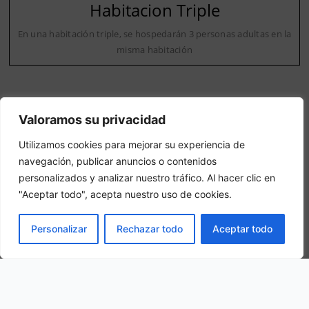
Habitacion Triple
En una habitación triple, se hospedarán 3 personas adultas en la
misma habitación
Valoramos su privacidad
Utilizamos cookies para mejorar su experiencia de
navegación, publicar anuncios o contenidos
Nuestra ubicación
personalizados y analizar nuestro tráfico. Al hacer clic en
"Aceptar todo", acepta nuestro uso de cookies.
Av. de la Diputación, 24, 11520 Rota, Cádiz, Spain
RESERVAR
Personalizar
Rechazar todo
Aceptar todo