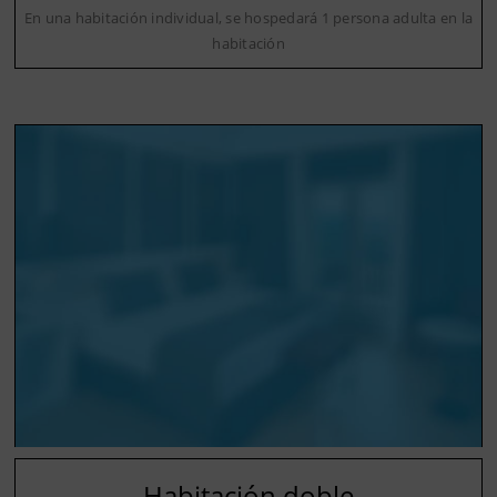
En una habitación individual, se hospedará 1 persona adulta en la
habitación
Habitación doble