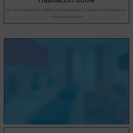
En una habitación doble, se hospedarán 2 personas adultas en la
misma habitación