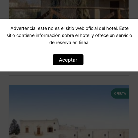
Advertencia: este no es el sitio web oficial del hotel. Este
sitio contiene información sobre el hotel y ofrece un servicio
de reserva en línea.
La Merlana affittacamere
Aceptar
IR AL HOTEL
OFERTA