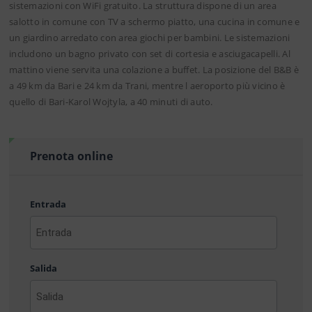
sistemazioni con WiFi gratuito. La struttura dispone di un area
salotto in comune con TV a schermo piatto, una cucina in comune e
un giardino arredato con area giochi per bambini. Le sistemazioni
includono un bagno privato con set di cortesia e asciugacapelli. Al
mattino viene servita una colazione a buffet. La posizione del B&B è
a 49 km da Bari e 24 km da Trani, mentre l aeroporto più vicino è
quello di Bari-Karol Wojtyla, a 40 minuti di auto.
Prenota online
Entrada
AAAA
barra
Salida
MM
barra
DD
AAAA