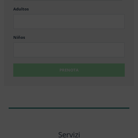
barra
Adultos
MM
barra
DD
Niños
PRENOTA
Servizi