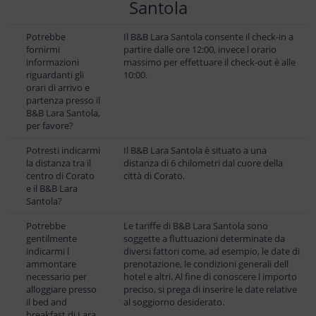
Santola
Potrebbe
Il B&B Lara Santola consente il check-in a
fornirmi
partire dalle ore 12:00, invece l orario
informazioni
massimo per effettuare il check-out è alle
riguardanti gli
10:00.
orari di arrivo e
partenza presso il
B&B Lara Santola,
per favore?
Potresti indicarmi
Il B&B Lara Santola è situato a una
la distanza tra il
distanza di 6 chilometri dal cuore della
centro di Corato
città di Corato.
e il B&B Lara
Santola?
Potrebbe
Le tariffe di B&B Lara Santola sono
gentilmente
soggette a fluttuazioni determinate da
indicarmi l
diversi fattori come, ad esempio, le date di
ammontare
prenotazione, le condizioni generali dell
necessario per
hotel e altri. Al fine di conoscere l importo
alloggiare presso
preciso, si prega di inserire le date relative
il bed and
al soggiorno desiderato.
breakfast di Lara