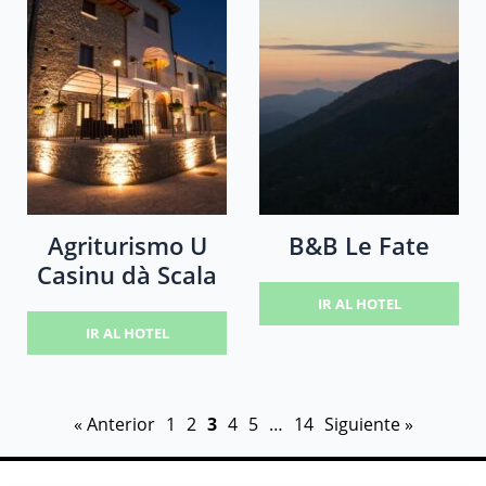
Agriturismo U
B&B Le Fate
Casinu dà Scala
IR AL HOTEL
IR AL HOTEL
« Anterior
1
2
3
4
5
…
14
Siguiente »