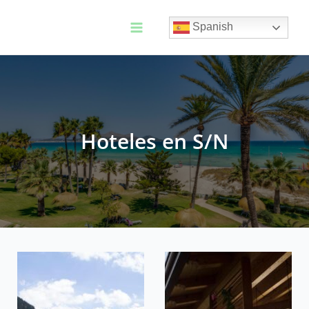
Ir
al
Spanish
contenido
Main
Menu
Hoteles en S/N