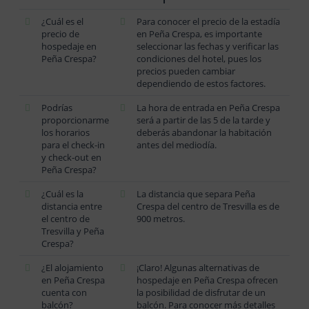
¿Cuál es el
Para conocer el precio de la estadía
precio de
en Peña Crespa, es importante
hospedaje en
seleccionar las fechas y verificar las
Peña Crespa?
condiciones del hotel, pues los
precios pueden cambiar
dependiendo de estos factores.
Podrías
La hora de entrada en Peña Crespa
proporcionarme
será a partir de las 5 de la tarde y
los horarios
deberás abandonar la habitación
para el check-in
antes del mediodía.
y check-out en
Peña Crespa?
¿Cuál es la
La distancia que separa Peña
distancia entre
Crespa del centro de Tresvilla es de
el centro de
900 metros.
Tresvilla y Peña
Crespa?
¿El alojamiento
¡Claro! Algunas alternativas de
en Peña Crespa
hospedaje en Peña Crespa ofrecen
cuenta con
la posibilidad de disfrutar de un
balcón?
balcón. Para conocer más detalles