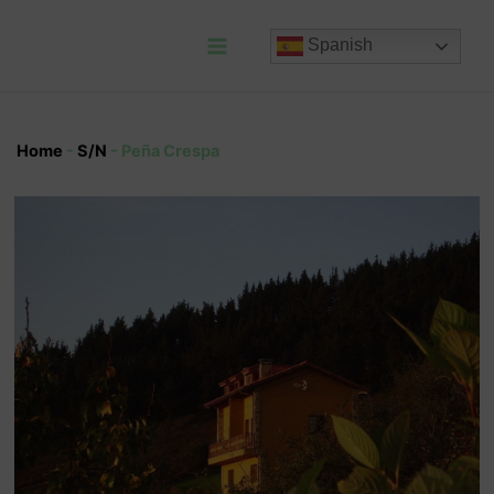
Ir
al
Spanish
contenido
Main
Menu
Home
-
S/N
-
Peña Crespa