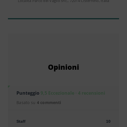
Località Parco del Vaglio snc., 72014 Cisternino, Italia
Opinioni
Punteggio
9,5 Eccezionale · 4 recensioni
Basato su
4 commenti
Staff
10