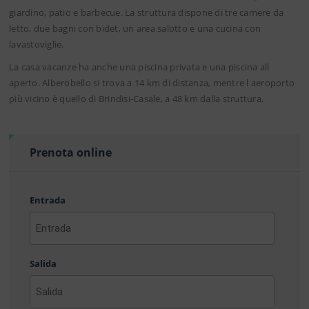
giardino, patio e barbecue. La struttura dispone di tre camere da
letto, due bagni con bidet, un area salotto e una cucina con
lavastoviglie.
La casa vacanze ha anche una piscina privata e una piscina all
aperto. Alberobello si trova a 14 km di distanza, mentre l aeroporto
più vicino è quello di Brindisi-Casale, a 48 km dalla struttura.
Prenota online
Entrada
AAAA
barra
Salida
MM
barra
DD
AAAA