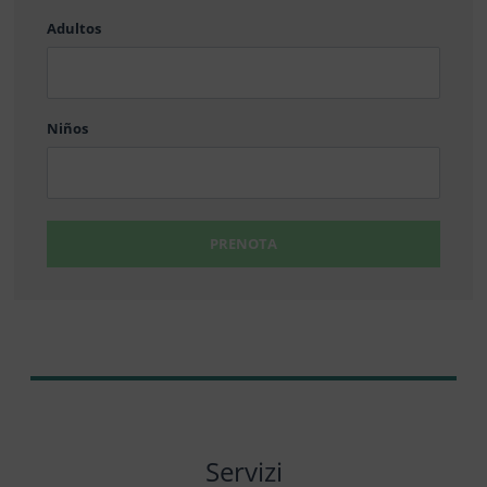
barra
Adultos
MM
barra
DD
Niños
PRENOTA
Servizi