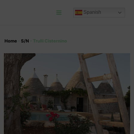
Ir
al
Spanish
contenido
Main
Menu
Home
-
S/N
-
Trulli Cisternino