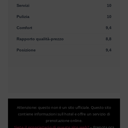
Servizi
10
Pulizia
10
Comfort
9,4
Rapporto qualità-prezzo
8,8
Posizione
9,4
Attenzione: questo non è un sito ufficiale. Questo sito
contiene informazioni sull hotel e offre un servizio di
prenotazione online.
Siete il proprietario di questo sito web?
–
Prenota ora