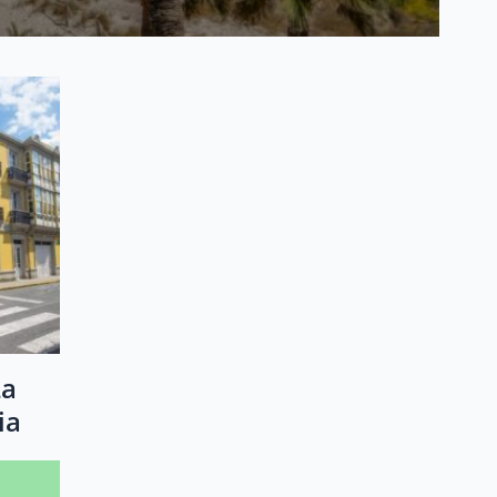
La
ia