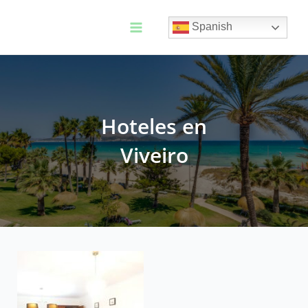
Ir
al
Spanish
contenido
Main
Menu
Hoteles en
Viveiro