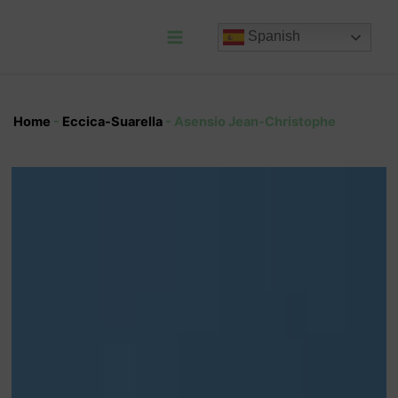
Ir
al
Spanish
contenido
Main
Menu
Home
-
Eccica-Suarella
-
Asensio Jean-Christophe