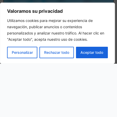
Valoramos su privacidad
Utilizamos cookies para mejorar su experiencia de
navegación, publicar anuncios o contenidos
personalizados y analizar nuestro tráfico. Al hacer clic en
"Aceptar todo", acepta nuestro uso de cookies.
Chambre triple
LIVRE
Personalizar
Rechazar todo
Aceptar todo
Dans une chambre triple, 3 adultes sont logés dans la même
chambre.
Notre situation