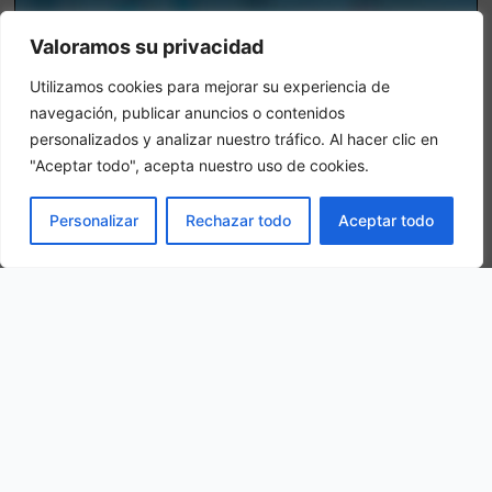
Valoramos su privacidad
Utilizamos cookies para mejorar su experiencia de
navegación, publicar anuncios o contenidos
personalizados y analizar nuestro tráfico. Al hacer clic en
"Aceptar todo", acepta nuestro uso de cookies.
Chambre triple
LIVRE
Personalizar
Rechazar todo
Aceptar todo
Dans une chambre triple, 3 adultes sont logés dans la même
chambre.
Notre situation