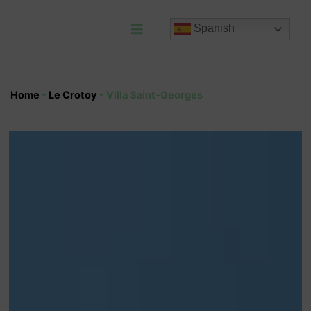
Ir
al
Spanish
contenido
Main
Menu
Home
-
Le Crotoy
-
Villa Saint-Georges