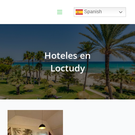
Ir
al
Spanish
contenido
Main
Menu
Hoteles en
Loctudy