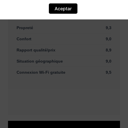
Personnel
9,3
Aceptar
Équipements
8,6
Propreté
9,3
Confort
9,0
Rapport qualité/prix
8,9
Situation géographique
9,0
Connexion Wi-Fi gratuite
9,5