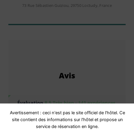
73 Rue Sébastien Guiziou, 29750 Loctudy, France
Avis
Évaluation
8,5 Très bien · 141 expériences
vécues
Avertissement : ceci n'est pas le site officiel de l'hôtel. Ce
Basé sur
141 commentaires
site contient des informations sur l'hôtel et propose un
service de réservation en ligne.