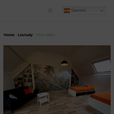
Ir
al
Spanish
contenido
Main
Menu
Home
-
Loctudy
-
Chez Mélo