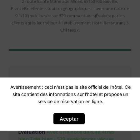
2 route Sainte Marie aux Mines, 68150 Ribeauvillé,
FranceExcellente situation géographique — avec une note de
9.1/10!(note basée sur 529 commentaires)Évaluée par les
clients après leur séjour à l établissement Hotel Restaurant 3
Châteaux.
Avertissement : ceci n'est pas le site officiel de l'hôtel. Ce
site contient des informations sur l'hôtel et propose un
Avis
service de réservation en ligne.
Aceptar
Évaluation
Avec une note de 8.48,4très
bien Très bien · 529 expériences vécues