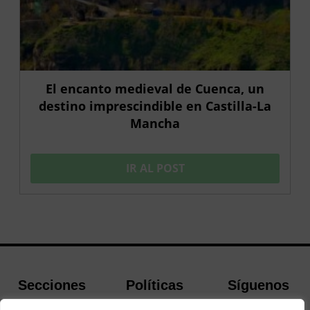
El encanto medieval de Cuenca, un
destino imprescindible en Castilla-La
Mancha
IR AL POST
Secciones
Políticas
Síguenos