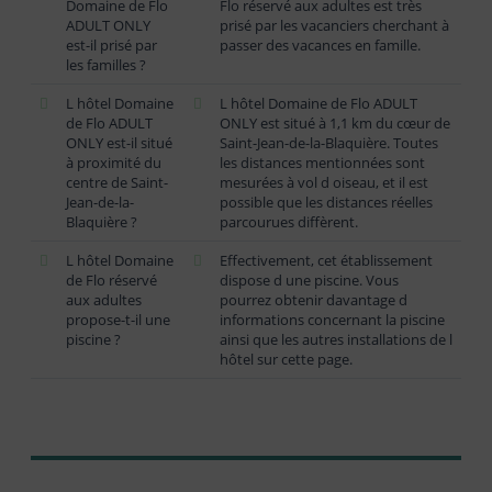
Domaine de Flo
Flo réservé aux adultes est très
ADULT ONLY
prisé par les vacanciers cherchant à
est-il prisé par
passer des vacances en famille.
les familles ?
L hôtel Domaine
L hôtel Domaine de Flo ADULT
de Flo ADULT
ONLY est situé à 1,1 km du cœur de
ONLY est-il situé
Saint-Jean-de-la-Blaquière. Toutes
à proximité du
les distances mentionnées sont
centre de Saint-
mesurées à vol d oiseau, et il est
Jean-de-la-
possible que les distances réelles
Blaquière ?
parcourues diffèrent.
L hôtel Domaine
Effectivement, cet établissement
de Flo réservé
dispose d une piscine. Vous
aux adultes
pourrez obtenir davantage d
propose-t-il une
informations concernant la piscine
piscine ?
ainsi que les autres installations de l
hôtel sur cette page.