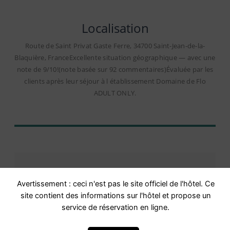
Localisation
Route de Saint Privat Gaste Ferre, 34700 Saint-Jean-de-la-
Blaquière, FranceExcellente situation géographique — avec une
note de 9/10!(note basée sur 92 commentaires)Évaluée par les
clients après leur séjour à l établissement Domaine de Flo
ADULT ONLY.
Avertissement : ceci n'est pas le site officiel de l'hôtel. Ce
site contient des informations sur l'hôtel et propose un
service de réservation en ligne.
Avis