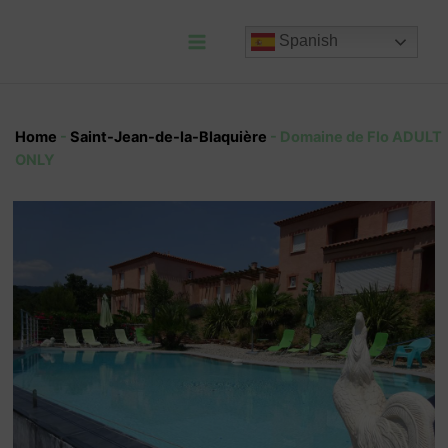
Ir
al
Spanish
contenido
Main
Menu
Home
-
Saint-Jean-de-la-Blaquière
-
Domaine de Flo ADULT
ONLY