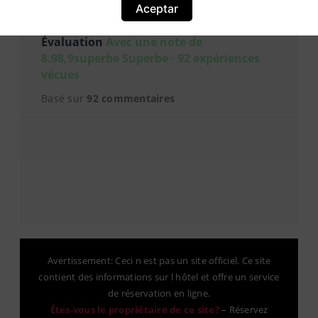
Aceptar
Évaluation
Avec une note de
8.98,9superbe Superbe · 92 expériences
vécues
Basé sur
92 commentaires
Avertissement: Ceci n est pas un site officiel. Ce site
contient des informations sur l hôtel et offre un service
de réservation en ligne.
Êtes-vous le propriétaire de ce site?
–
Réservez