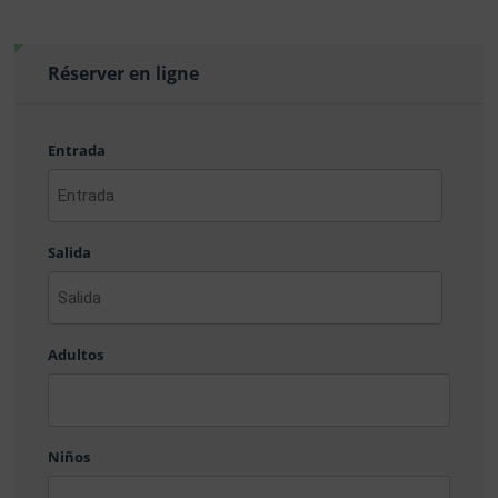
Réserver en ligne
Entrada
AAAA
barra
Salida
MM
barra
DD
AAAA
barra
Adultos
MM
barra
DD
Niños