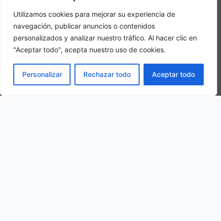
Utilizamos cookies para mejorar su experiencia de
navegación, publicar anuncios o contenidos
personalizados y analizar nuestro tráfico. Al hacer clic en
"Aceptar todo", acepta nuestro uso de cookies.
Chambre triple
LIVRE
Personalizar
Rechazar todo
Aceptar todo
Dans une chambre triple, 3 adultes sont logés dans la même
chambre.
Notre situation
275 Rue de la Magdeleine, 76740 Saint-Pierre-le-Viger, France