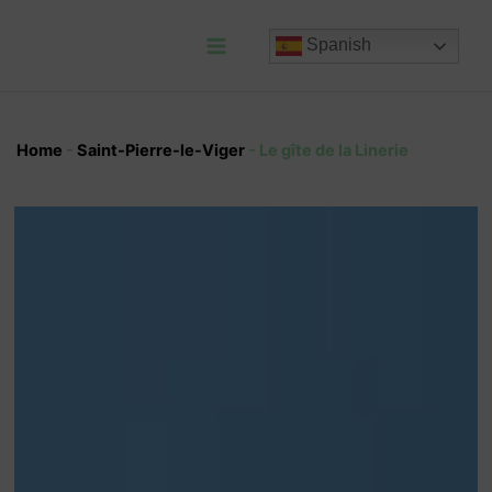
Ir
al
Spanish
contenido
Main
Menu
Home
-
Saint-Pierre-le-Viger
-
Le gîte de la Linerie