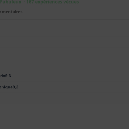
 Fabuleux · 167 expériences vécues
mmentaires
rix9,3
phique9,2