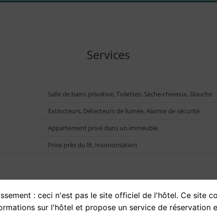
Services
Salle de bains privative, Toilettes, Sèche-cheveux, Douche
Extincteurs, Détecteurs de fumée, Alarme de sécurité
Appartement privé dans un immeuble
Prise près du lit, Insonorisation
ssement : ceci n'est pas le site officiel de l'hôtel. Ce site c
ormations sur l'hôtel et propose un service de réservation e