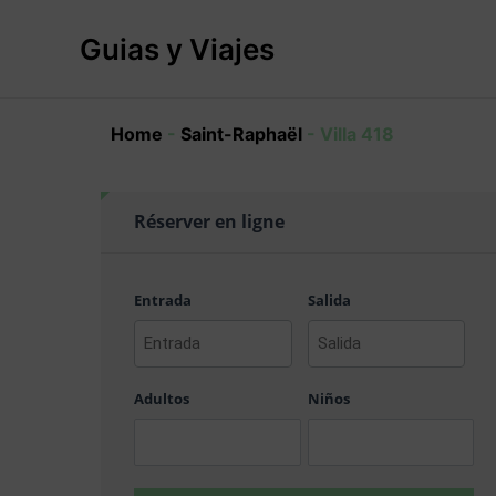
Ir
al
Guias y Viajes
contenido
Home
-
Saint-Raphaël
-
Villa 418
Réserver en ligne
Entrada
Salida
AAAA
AAAA
barra
barra
Adultos
Niños
MM
MM
barra
barra
DD
DD