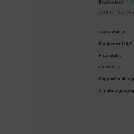
Évaluation
9,3
Basé sur
167 co
Personnel9,8
Équipements9,3
Propreté9,7
Confort9,7
Rapport qualité/p
Situation géogra