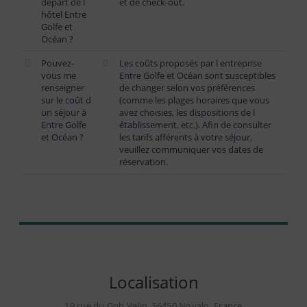
départ de l
et de check-out.
hôtel Entre
Golfe et
Océan ?
Pouvez-
Les coûts proposés par l entreprise
vous me
Entre Golfe et Océan sont susceptibles
renseigner
de changer selon vos préférences
sur le coût d
(comme les plages horaires que vous
un séjour à
avez choisies, les dispositions de l
Entre Golfe
établissement, etc.). Afin de consulter
et Océan ?
les tarifs afférents à votre séjour,
veuillez communiquer vos dates de
réservation.
Localisation
19 rue du Goh Velin, 56450 Noyalo, France