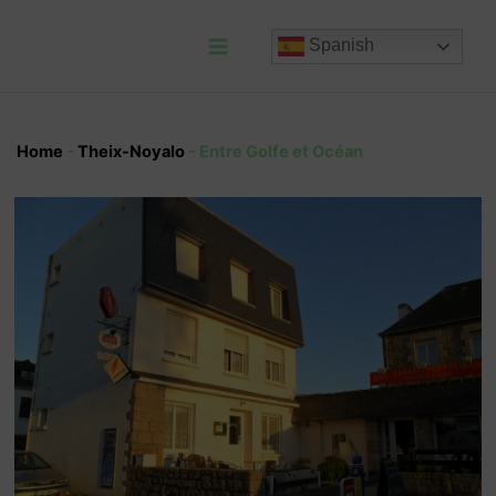
Ir
al
Spanish
contenido
Main
Menu
Home
-
Theix-Noyalo
-
Entre Golfe et Océan