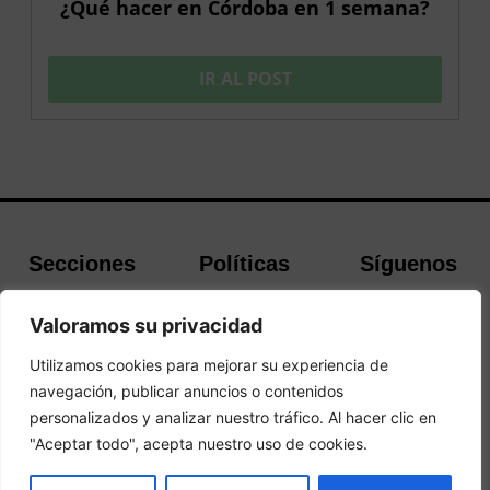
¿Qué hacer en Córdoba en 1 semana?
IR AL POST
Secciones
Políticas
Síguenos
Home
Política de
Facebook
Valoramos su privacidad
Buscador de
cookies
Instagram
Hoteles
Aviso Legal
Twitter
Utilizamos cookies para mejorar su experiencia de
Guías de Viajes
Política de
navegación, publicar anuncios o contenidos
Privacidad
personalizados y analizar nuestro tráfico. Al hacer clic en
"Aceptar todo", acepta nuestro uso de cookies.
© 2026 Guias y Viajes. Todos los derechos reservados.