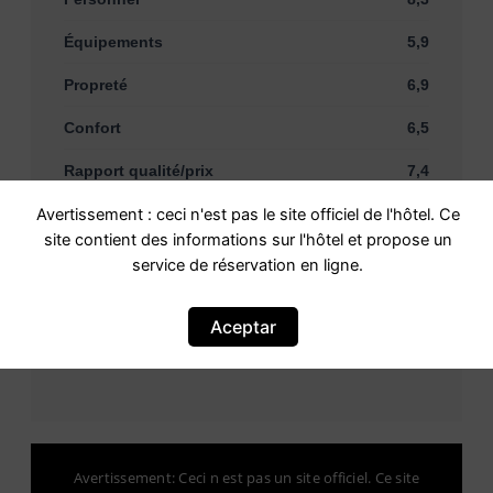
Équipements
5,9
Propreté
6,9
Confort
6,5
Rapport qualité/prix
7,4
Situation géographique
7,8
Avertissement : ceci n'est pas le site officiel de l'hôtel. Ce
site contient des informations sur l'hôtel et propose un
Connexion Wi-Fi gratuite
7,1
service de réservation en ligne.
Aceptar
Avertissement: Ceci n est pas un site officiel. Ce site