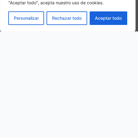
"Aceptar todo", acepta nuestro uso de cookies.
Camera tripla
PRENOTA
Personalizar
Rechazar todo
Aceptar todo
In una camera tripla, 3 adulti alloggiano nella stessa stanza
La nostra ubicazione
Via Enrico Fermi, 4/a, 62010 Becerica MC, Italy