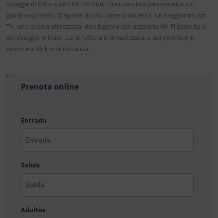
spiagge di Dido e de I Piccoli Pini, con una vista panoramica sul
giardino privato. Dispone di una camera da letto, un soggiorno con
TV, una cucina attrezzata, due bagni e connessione Wi-Fi gratuita e
parcheggio privato. La struttura è climatizzata. L aeroporto più
vicino è a 85 km di distanza.
Prenota online
Entrada
AAAA
barra
Salida
MM
barra
DD
AAAA
barra
Adultos
MM