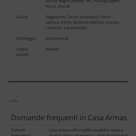
doccia, Bagno privato, WC, Asciugacapelli,
Vasca, Doccia
Cucina
Seggiolone, Tavolo da pranzo, Piano
cottura, Forno, Bollitore elettrico, Cucina,
Lavatrice, Lavastoviglie
Parcheggio
Autorimessa
Lingue
Italiano
parlate
</div
Domande frequenti in Casa Armas
Potresti
Casa Armas offre tariffe variabili in base a
indicarmi il
diversi criteri (ad esempio, date di soggiorno,