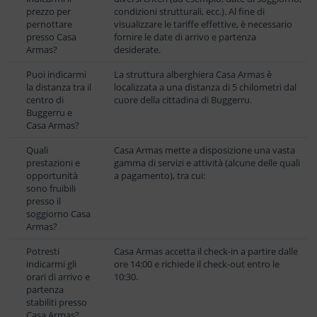
prezzo per
condizioni strutturali, ecc.). Al fine di
pernottare
visualizzare le tariffe effettive, è necessario
presso Casa
fornire le date di arrivo e partenza
Armas?
desiderate.
Puoi indicarmi
La struttura alberghiera Casa Armas è
la distanza tra il
localizzata a una distanza di 5 chilometri dal
centro di
cuore della cittadina di Buggerru.
Buggerru e
Casa Armas?
Quali
Casa Armas mette a disposizione una vasta
prestazioni e
gamma di servizi e attività (alcune delle quali
opportunità
a pagamento), tra cui:
sono fruibili
presso il
soggiorno Casa
Armas?
Potresti
Casa Armas accetta il check-in a partire dalle
indicarmi gli
ore 14:00 e richiede il check-out entro le
orari di arrivo e
10:30.
partenza
stabiliti presso
Casa Armas?