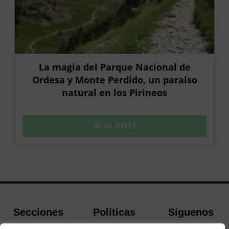
La magia del Parque Nacional de
Ordesa y Monte Perdido, un paraíso
natural en los Pirineos
IR AL POST
Secciones
Políticas
Síguenos