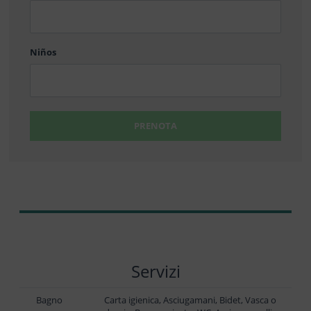
barra
DD
Niños
PRENOTA
Servizi
Bagno
Carta igienica, Asciugamani, Bidet, Vasca o