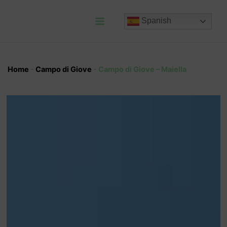
Ir
al
Spanish
contenido
Main
Menu
Home
-
Campo di Giove
-
Campo di Giove – Maiella