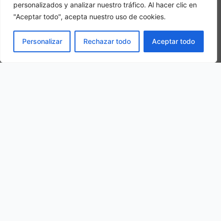
personalizados y analizar nuestro tráfico. Al hacer clic en
"Aceptar todo", acepta nuestro uso de cookies.
Camera tripla
PRENOTA
Personalizar
Rechazar todo
Aceptar todo
In una camera tripla, 3 adulti alloggiano nella stessa stanza
La nostra ubicazione
Via G. Marconi, 10, 67030 Campo di Giove AQ, Italy