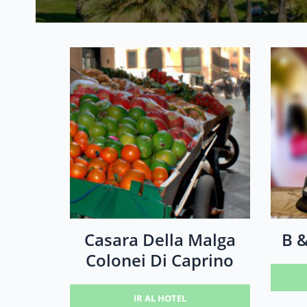
Casara Della Malga
B &
Colonei Di Caprino
IR AL HOTEL