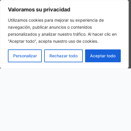
Camera tripla
Valoramos su privacidad
In una camera tripla, 3 adulti alloggiano nella stessa stanza
Utilizamos cookies para mejorar su experiencia de
navegación, publicar anuncios o contenidos
personalizados y analizar nuestro tráfico. Al hacer clic en
"Aceptar todo", acepta nuestro uso de cookies.
PRENOTA
Personalizar
Rechazar todo
Aceptar todo
La nostra ubicazione
Località Valsecca di Sopra, 7, 37013 Caprino Veronese VR, Italy