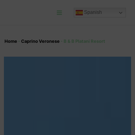
Ir
al
Spanish
contenido
Main
Menu
Home
-
Caprino Veronese
-
B & B Platani Resort