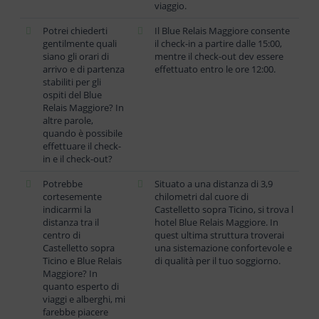
viaggio.
Potrei chiederti
Il Blue Relais Maggiore consente
gentilmente quali
il check-in a partire dalle 15:00,
siano gli orari di
mentre il check-out dev essere
arrivo e di partenza
effettuato entro le ore 12:00.
stabiliti per gli
ospiti del Blue
Relais Maggiore? In
altre parole,
quando è possibile
effettuare il check-
in e il check-out?
Potrebbe
Situato a una distanza di 3,9
cortesemente
chilometri dal cuore di
indicarmi la
Castelletto sopra Ticino, si trova l
distanza tra il
hotel Blue Relais Maggiore. In
centro di
quest ultima struttura troverai
Castelletto sopra
una sistemazione confortevole e
Ticino e Blue Relais
di qualità per il tuo soggiorno.
Maggiore? In
quanto esperto di
viaggi e alberghi, mi
farebbe piacere