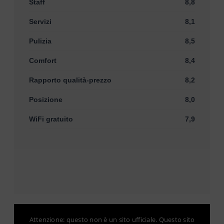
Staff
8,8
Servizi
8,1
Pulizia
8,5
Comfort
8,4
Rapporto qualità-prezzo
8,2
Posizione
8,0
WiFi gratuito
7,9
Attenzione: questo non è un sito ufficiale. Questo sito