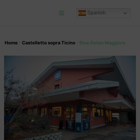
Ir
al
Spanish
contenido
Main
Menu
Home
-
Castelletto sopra Ticino
-
Blue Relais Maggiore