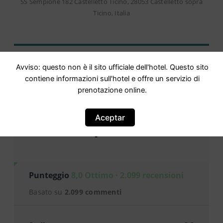
SS Sempione 182 Castelletto Ticino, 28053 Castelletto sopra
Ticino, Italia
Avviso: questo non è il sito ufficiale dell'hotel. Questo sito
contiene informazioni sull'hotel e offre un servizio di
prenotazione online.
Aceptar
Opinioni
Punteggio
8,0 Ottimo · 2.099 recensioni
Basato su
2.099 commenti