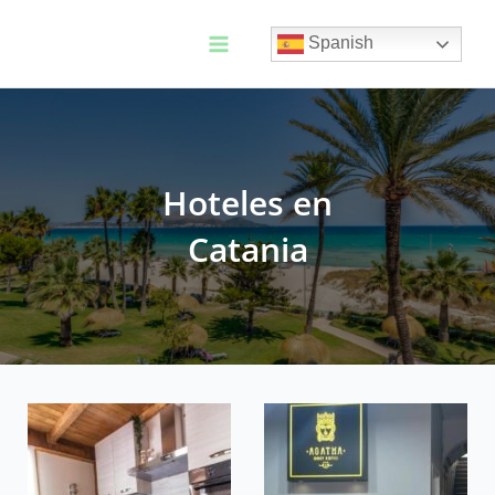
Ir
al
Spanish
contenido
Main
Menu
Hoteles en
Catania