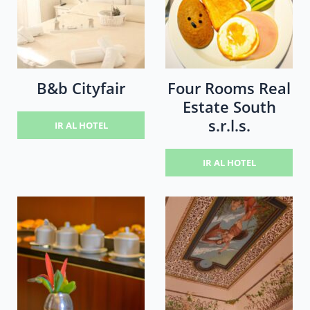
B&b Cityfair
Four Rooms Real
Estate South
s.r.l.s.
IR AL HOTEL
IR AL HOTEL