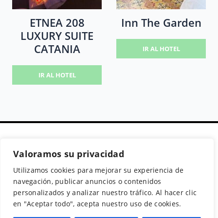
ETNEA 208
Inn The Garden
LUXURY SUITE
CATANIA
IR AL HOTEL
IR AL HOTEL
Valoramos su privacidad
Secciones
Políticas
Síguenos
Utilizamos cookies para mejorar su experiencia de
Home
Política de cookies
Facebook
navegación, publicar anuncios o contenidos
Buscador de
Aviso Legal
Instagram
personalizados y analizar nuestro tráfico. Al hacer clic
Hoteles
Política de
Twitter
en "Aceptar todo", acepta nuestro uso de cookies.
Guías de Viajes
Privacidad