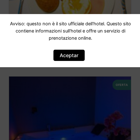
Avviso: questo non è il sito ufficiale dell'hotel. Questo sito
contiene informazioni sull'hotel e offre un servizio di
Four Rooms Real Estate South s.r.l.s.
prenotazione online.
IR AL HOTEL
Aceptar
OFERTA