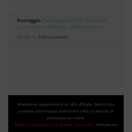
Punteggio
Punteggio di 8.48,4Valutato
come ottimo Ottimo · 610 recensioni
Basato su
610 commenti
Attenzione: questo non è un sito ufficiale. Questo sito
contiene informazioni sull hotel e offre un servizio di
prenotazione online.
Siete il proprietario di questo sito web?
–
Prenota ora