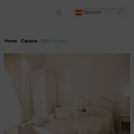
Ir
al
Spanish
contenido
Main
Menu
Home
-
Catania
-
B&b Cityfair