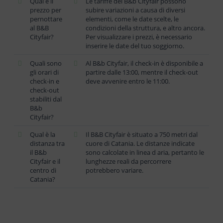
Qual è il
Le tariffe del B&b Cityfair possono
prezzo per
subire variazioni a causa di diversi
pernottare
elementi, come le date scelte, le
al B&B
condizioni della struttura, e altro ancora.
Cityfair?
Per visualizzare i prezzi, è necessario
inserire le date del tuo soggiorno.
Quali sono
Al B&b Cityfair, il check-in è disponibile a
gli orari di
partire dalle 13:00, mentre il check-out
check-in e
deve avvenire entro le 11:00.
check-out
stabiliti dal
B&b
Cityfair?
Qual è la
Il B&B Cityfair è situato a 750 metri dal
distanza tra
cuore di Catania. Le distanze indicate
il B&b
sono calcolate in linea d aria, pertanto le
Cityfair e il
lunghezze reali da percorrere
centro di
potrebbero variare.
Catania?