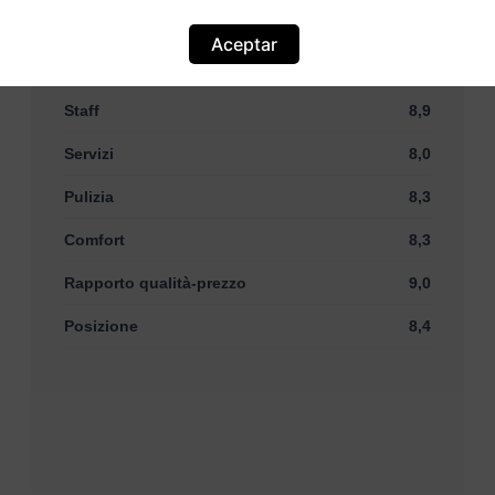
Basato su
189 commenti
Aceptar
Staff
8,9
Servizi
8,0
Pulizia
8,3
Comfort
8,3
Rapporto qualità-prezzo
9,0
Posizione
8,4