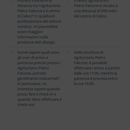
Potresti indicarmi la
Il resort agrituristico
distanza tra l Agriturismo
Pietro Falcone è situato a
Pietro Falcone e il centro
una distanza di 950 metri
di Celico? In qualità di
dal centro di Celico.
professionista del settore
turistico, mi piacerebbe
avere maggiori
informazioni sulla
posizione dell albergo.
Vorrei sapere quali sono
Nella struttura di
gli orari di arrivo e
Agriturismo Pietro
partenza previsti presso l
Falcone, è possibile
Agriturismo Pietro
effettuare l arrivo a partire
Falcone, potresti
dalle ore 11:00, mentre la
gentilmente indicarmeli?
partenza è prevista entro
In particolare, mi
le ore 10:30.
interessa sapere quando
posso fare il check-in e
quando devo effettuare il
check-out.