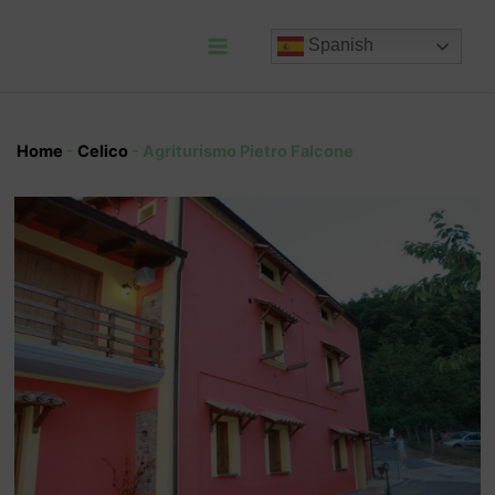
Ir
al
Spanish
contenido
Main
Menu
Home
-
Celico
-
Agriturismo Pietro Falcone