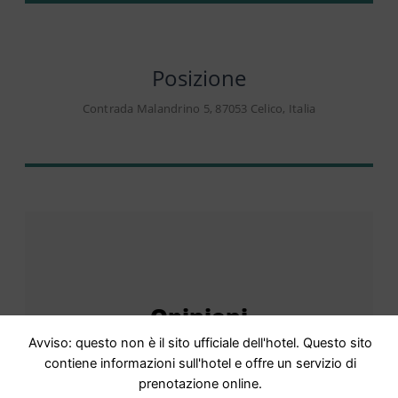
Posizione
Contrada Malandrino 5, 87053 Celico, Italia
Opinioni
Avviso: questo non è il sito ufficiale dell'hotel. Questo sito
contiene informazioni sull'hotel e offre un servizio di
prenotazione online.
Punteggio
8,1 Ottimo · 189 recensioni