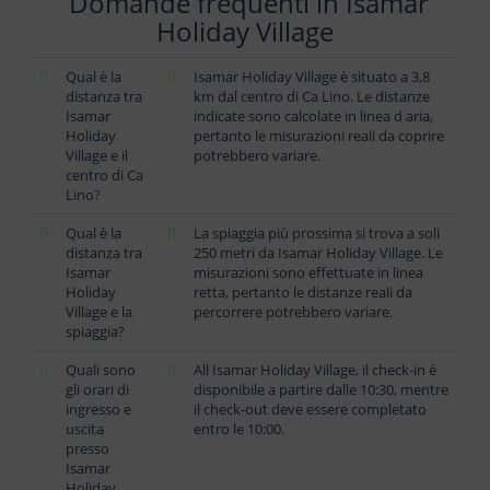
Domande frequenti in Isamar
Holiday Village
Qual è la
Isamar Holiday Village è situato a 3,8
distanza tra
km dal centro di Ca Lino. Le distanze
Isamar
indicate sono calcolate in linea d aria,
Holiday
pertanto le misurazioni reali da coprire
Village e il
potrebbero variare.
centro di Ca
Lino?
Qual è la
La spiaggia più prossima si trova a soli
distanza tra
250 metri da Isamar Holiday Village. Le
Isamar
misurazioni sono effettuate in linea
Holiday
retta, pertanto le distanze reali da
Village e la
percorrere potrebbero variare.
spiaggia?
Quali sono
All Isamar Holiday Village, il check-in è
gli orari di
disponibile a partire dalle 10:30, mentre
ingresso e
il check-out deve essere completato
uscita
entro le 10:00.
presso
Isamar
Holiday