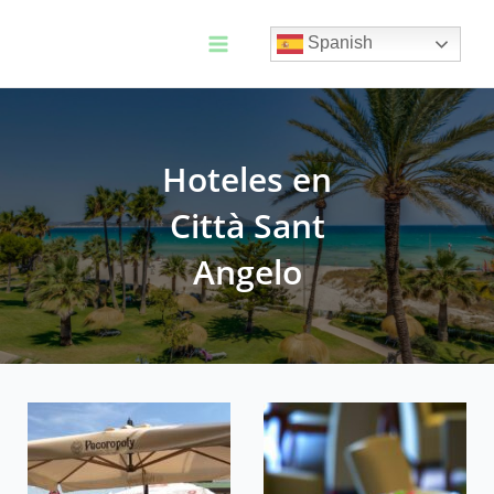
Ir
al
Spanish
contenido
Main
Menu
Hoteles en
Città Sant
Angelo