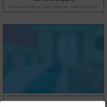
In una camera doppia, 2 adulti alloggiano nella stessa stanza.
Camera tripla