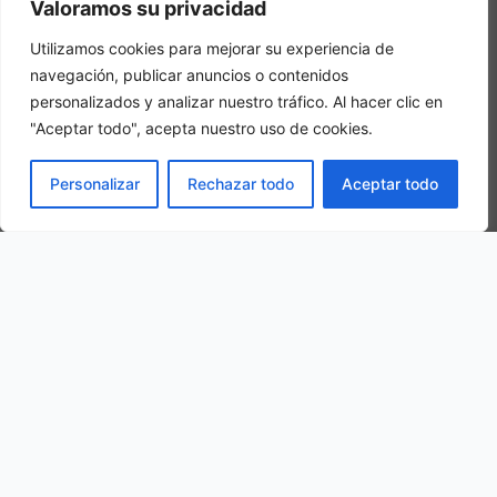
Valoramos su privacidad
In una camera tripla, 3 adulti alloggiano nella stessa stanza
Utilizamos cookies para mejorar su experiencia de
navegación, publicar anuncios o contenidos
personalizados y analizar nuestro tráfico. Al hacer clic en
"Aceptar todo", acepta nuestro uso de cookies.
PRENOTA
Personalizar
Rechazar todo
Aceptar todo
La nostra ubicazione
Corso Vittorio Emanuele, 1, 65013 Città Sant Angelo PE, Italy