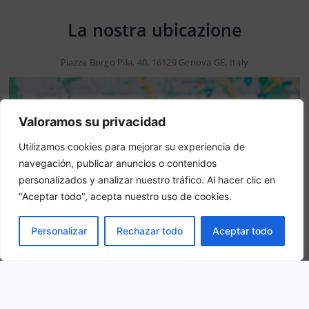
La nostra ubicazione
Piazza Borgo Pila, 40, 16129 Genova GE, Italy
Valoramos su privacidad
Utilizamos cookies para mejorar su experiencia de
navegación, publicar anuncios o contenidos
personalizados y analizar nuestro tráfico. Al hacer clic en
"Aceptar todo", acepta nuestro uso de cookies.
Attenzione: questo non è un sito ufficiale. Questo sito
PRENOTA
Personalizar
Rechazar todo
Aceptar todo
contiene informazioni sull hotel e offre un servizio di
prenotazione online.
Siete il proprietario di questo sito web?
–
Prenota ora