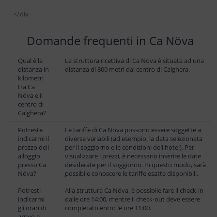
</div
Domande frequenti in Ca Növa
Qual è la
La struttura ricettiva di Ca Növa è situata ad una
distanza in
distanza di 800 metri dal centro di Calghera.
kilometri
tra Ca
Növa e il
centro di
Calghera?
Potreste
Le tariffe di Ca Növa possono essere soggette a
indicarmi il
diverse variabili (ad esempio, la data selezionata
prezzo dell
per il soggiorno e le condizioni dell hotel). Per
alloggio
visualizzare i prezzi, è necessario inserire le date
presso Ca
desiderate per il soggiorno. In questo modo, sarà
Növa?
possibile conoscere le tariffe esatte disponibili.
Potresti
Alla struttura Ca Növa, è possibile fare il check-in
indicarmi
dalle ore 14:00, mentre il check-out deve essere
gli orari di
completato entro le ore 11:00.
arrivo e