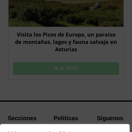
Visita los Picos de Europa, un paraíso
de montañas, lagos y fauna salvaje en
Asturias
IR AL POST
Secciones
Políticas
Síguenos
Home
Política de
Facebook