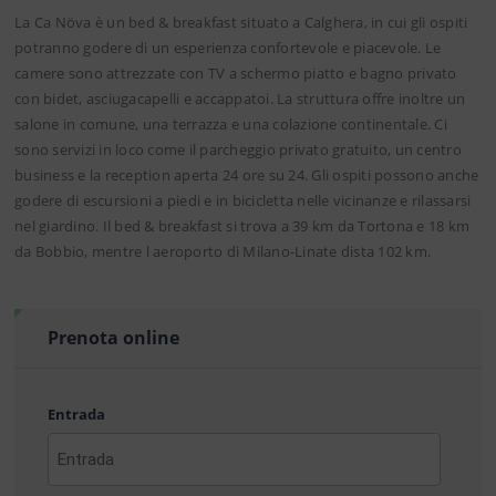
La Ca Növa è un bed & breakfast situato a Calghera, in cui gli ospiti
potranno godere di un esperienza confortevole e piacevole. Le
camere sono attrezzate con TV a schermo piatto e bagno privato
con bidet, asciugacapelli e accappatoi. La struttura offre inoltre un
salone in comune, una terrazza e una colazione continentale. Ci
sono servizi in loco come il parcheggio privato gratuito, un centro
business e la reception aperta 24 ore su 24. Gli ospiti possono anche
godere di escursioni a piedi e in bicicletta nelle vicinanze e rilassarsi
nel giardino. Il bed & breakfast si trova a 39 km da Tortona e 18 km
da Bobbio, mentre l aeroporto di Milano-Linate dista 102 km.
Prenota online
Entrada
AAAA
barra