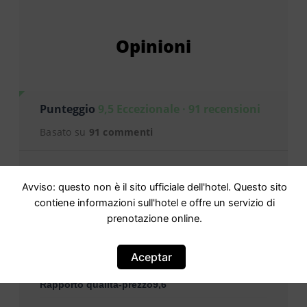
Opinioni
Punteggio
9,5 Eccezionale · 91 recensioni
Basato su
91 commenti
Staff9,9
Avviso: questo non è il sito ufficiale dell'hotel. Questo sito
contiene informazioni sull'hotel e offre un servizio di
Servizi9,5
prenotazione online.
Pulizia9,8
Aceptar
Comfort9,7
Rapporto qualità-prezzo9,6