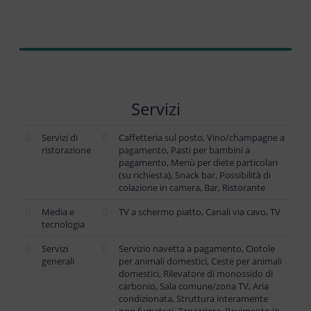
Servizi
Servizi di
Caffetteria sul posto, Vino/champagne a
ristorazione
pagamento, Pasti per bambini a
pagamento, Menù per diete particolari
(su richiesta), Snack bar, Possibilità di
colazione in camera, Bar, Ristorante
Media e
TV a schermo piatto, Canali via cavo, TV
tecnologia
Servizi
Servizio navetta a pagamento, Ciotole
generali
per animali domestici, Ceste per animali
domestici, Rilevatore di monossido di
carbonio, Sala comune/zona TV, Aria
condizionata, Struttura interamente
non fumatori, Zanzariera, Pavimento in