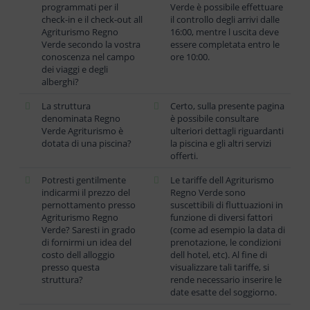
programmati per il
Verde è possibile effettuare
check-in e il check-out all
il controllo degli arrivi dalle
Agriturismo Regno
16:00, mentre l uscita deve
Verde secondo la vostra
essere completata entro le
conoscenza nel campo
ore 10:00.
dei viaggi e degli
alberghi?
La struttura
Certo, sulla presente pagina
denominata Regno
è possibile consultare
Verde Agriturismo è
ulteriori dettagli riguardanti
dotata di una piscina?
la piscina e gli altri servizi
offerti.
Potresti gentilmente
Le tariffe dell Agriturismo
indicarmi il prezzo del
Regno Verde sono
pernottamento presso
suscettibili di fluttuazioni in
Agriturismo Regno
funzione di diversi fattori
Verde? Saresti in grado
(come ad esempio la data di
di fornirmi un idea del
prenotazione, le condizioni
costo dell alloggio
dell hotel, etc). Al fine di
presso questa
visualizzare tali tariffe, si
struttura?
rende necessario inserire le
date esatte del soggiorno.