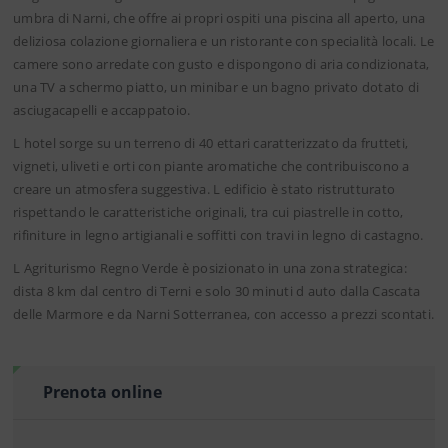
umbra di Narni, che offre ai propri ospiti una piscina all aperto, una
deliziosa colazione giornaliera e un ristorante con specialità locali. Le
camere sono arredate con gusto e dispongono di aria condizionata,
una TV a schermo piatto, un minibar e un bagno privato dotato di
asciugacapelli e accappatoio.
L hotel sorge su un terreno di 40 ettari caratterizzato da frutteti,
vigneti, uliveti e orti con piante aromatiche che contribuiscono a
creare un atmosfera suggestiva. L edificio è stato ristrutturato
rispettando le caratteristiche originali, tra cui piastrelle in cotto,
rifiniture in legno artigianali e soffitti con travi in legno di castagno.
L Agriturismo Regno Verde è posizionato in una zona strategica:
dista 8 km dal centro di Terni e solo 30 minuti d auto dalla Cascata
delle Marmore e da Narni Sotterranea, con accesso a prezzi scontati.
Prenota online