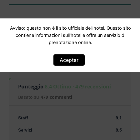
Avviso: questo non è il sito ufficiale dell'hotel. Questo sito
contiene informazioni sull'hotel e offre un servizio di
prenotazione online.
Opinioni
Aceptar
Punteggio
8,4 Ottimo · 479 recensioni
Basato su
479 commenti
Staff
9,1
Servizi
8,5