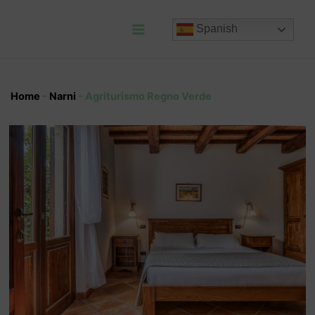
Ir
al
Spanish
contenido
Main
Menu
Home
-
Narni
-
Agriturismo Regno Verde