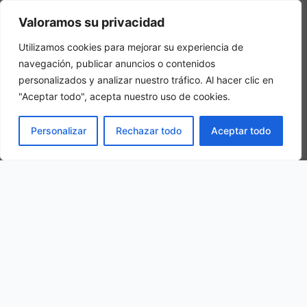
Camera tripla
Valoramos su privacidad
In una camera tripla, 3 adulti alloggiano nella stessa stanza
Utilizamos cookies para mejorar su experiencia de
navegación, publicar anuncios o contenidos
personalizados y analizar nuestro tráfico. Al hacer clic en
"Aceptar todo", acepta nuestro uso de cookies.
PRENOTA
Personalizar
Rechazar todo
Aceptar todo
La nostra ubicazione
Via dei Cattaneo, 4, 28100 Novara NO, Italy