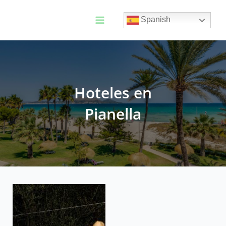
Ir
al
Spanish
contenido
Main
Menu
Hoteles en
Pianella