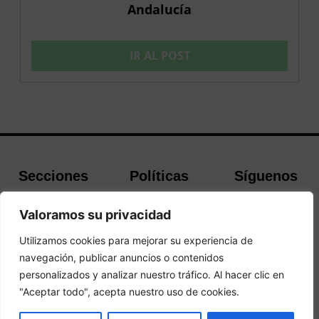
Andalucía
IR AL POST
Secciones
Políticas
Síguenos
Home
Política de
Facebook
Valoramos su privacidad
Buscador de
cookies
Instagram
Hoteles
Aviso Legal
Twitter
Utilizamos cookies para mejorar su experiencia de
Guías de Viajes
Política de
navegación, publicar anuncios o contenidos
Privacidad
personalizados y analizar nuestro tráfico. Al hacer clic en
"Aceptar todo", acepta nuestro uso de cookies.
© 2026 Guias y Viajes. Todos los derechos reservados.