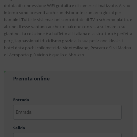
dotata di connessione WiFi gratuita e di camere climatizzate. Al suo
interno sono presenti anche un ristorante e un area giochi per
bambini. Tutte le sistemazioni sono dotate di TV a schermo piatto, e
alcune di esse vantano anche un balcone con vista sul mare o sul
giardino. La colazione è a buffet o all italiana e la struttura è perfetta
per gli appassionati di ciclismo grazie alla sua posizione ideale. L
hotel dista pochi chilometri da Montesilvano, Pescara e Silvi Marina
e l Aeroporto più vicino è quello d Abruzzo.
Prenota online
Entrada
AAAA
barra
Salida
MM
barra