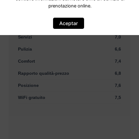
Basato su
22 commenti
prenotazione online.
Aceptar
Staff
8,1
Servizi
7,0
Pulizia
6,6
Comfort
7,4
Rapporto qualità-prezzo
6,8
Posizione
7,6
WiFi gratuito
7,5