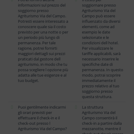
informazioni sul prezzo del
soggiornare presso
soggiorno presso
Agriturismo Via del
Agriturismo Via del Campo.
Campo può essere
Potresti essere interessato a
influenzato da diversi
conoscere quale sia il costo
elementi, come ad
previsto per una notte o per
esempio le date
un periodo più lungo di
selezionate e le
permanenza. Per tale
condizioni dell hotel.
ragione, potrei fornirti
Per visualizzare le
maggiori dettagli sui prezzi
tariffe applicabili, sarà
praticati dal gestore dell
necessario inserire le
agriturismo, in modo che tu
specifiche date di
possa scegliere l opzione più
permanenza. In questo
adatta alle tue esigenze e al
modo, potrai scoprire
tuo budget.
immediatamente il
prezzo relativo al tuo
soggiorno presso
questa struttura.
Puoi gentilmente indicarmi
La struttura
gli orari previsti per
Agriturismo Via del
effettuare il check-in e il
Campo consentirà il
check-out presso l
check-in a partire dalla
Agriturismo Via del Campo?
mezzanotte, mentre il
check-out dovrà essere