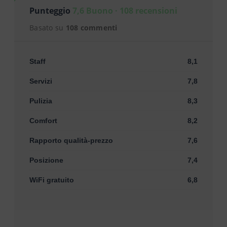
Punteggio
7,6 Buono · 108 recensioni
Basato su
108 commenti
Staff
8,1
Servizi
7,8
Pulizia
8,3
Comfort
8,2
Rapporto qualità-prezzo
7,6
Posizione
7,4
WiFi gratuito
6,8