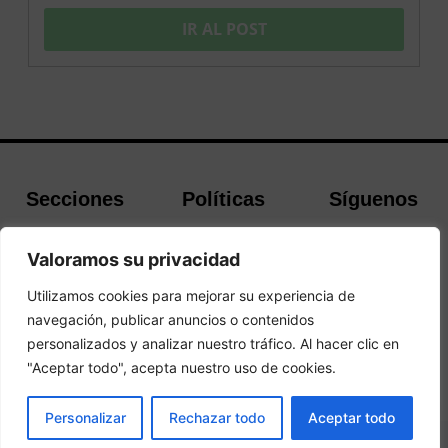
IR AL POST
Secciones
Políticas
Síguenos
Home
Política de
Facebook
Valoramos su privacidad
Buscador de
cookies
Instagram
Hoteles
Aviso Legal
Twitter
Utilizamos cookies para mejorar su experiencia de
Guías de Viajes
Política de
navegación, publicar anuncios o contenidos
Privacidad
personalizados y analizar nuestro tráfico. Al hacer clic en
"Aceptar todo", acepta nuestro uso de cookies.
© 2026 Guias y Viajes. Todos los derechos reservados.
PRENOTA
Personalizar
Rechazar todo
Aceptar todo