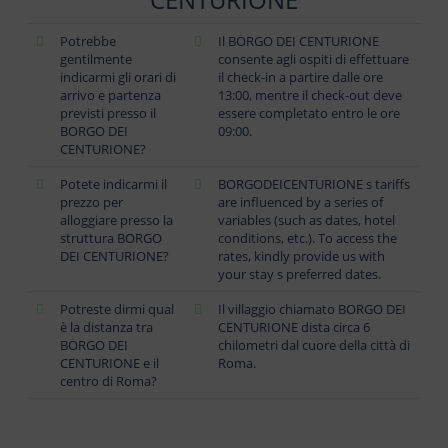
Potrebbe
Il BORGO DEI CENTURIONE
gentilmente
consente agli ospiti di effettuare
indicarmi gli orari di
il check-in a partire dalle ore
arrivo e partenza
13:00, mentre il check-out deve
previsti presso il
essere completato entro le ore
BORGO DEI
09:00.
CENTURIONE?
Potete indicarmi il
BORGODEICENTURIONE s tariffs
prezzo per
are influenced by a series of
alloggiare presso la
variables (such as dates, hotel
struttura BORGO
conditions, etc.). To access the
DEI CENTURIONE?
rates, kindly provide us with
your stay s preferred dates.
Potreste dirmi qual
Il villaggio chiamato BORGO DEI
è la distanza tra
CENTURIONE dista circa 6
BORGO DEI
chilometri dal cuore della città di
CENTURIONE e il
Roma.
centro di Roma?