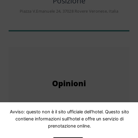
Posizione
Piazza V.Emanuele 24, 37028 Rovere Veronese, Italia
Opinioni
Punteggio
9,2 Eccellente · 48 recensioni
Avviso: questo non è il sito ufficiale dell'hotel. Questo sito
contiene informazioni sull'hotel e offre un servizio di
Basato su
48 commenti
prenotazione online.