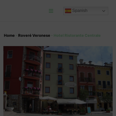
Ir
al
Spanish
contenido
Main
Menu
Home
-
Roveré Veronese
-
Hotel Ristorante Centrale