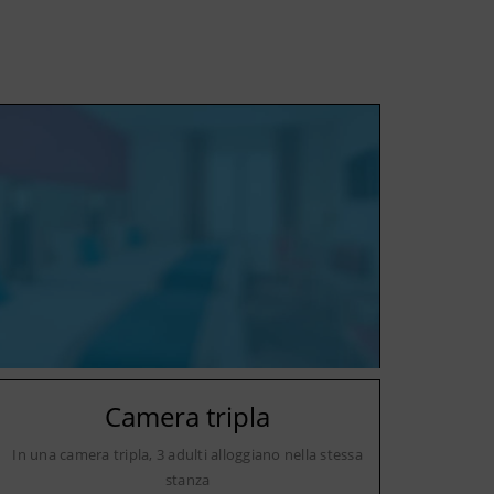
Camera tripla
In una camera tripla, 3 adulti alloggiano nella stessa
stanza