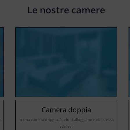
Le nostre camere
Camera doppia
a
In una camera doppia, 2 adulti alloggiano nella stessa
stanza.