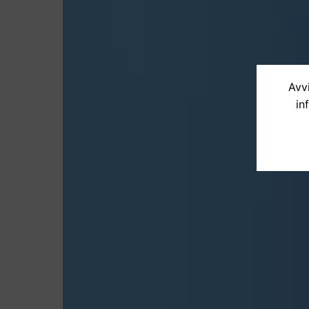
Avvi
in