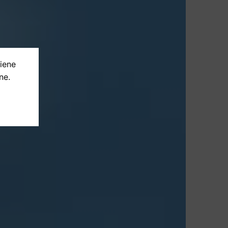
tiene
ne.