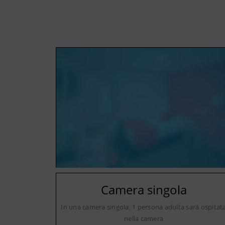
Camera singola
In una camera singola, 1 persona adulta sarà ospitat
nella camera