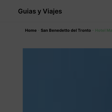
Ir
al
Guias y Viajes
contenido
Home
-
San Benedetto del Tronto
-
Hotel M