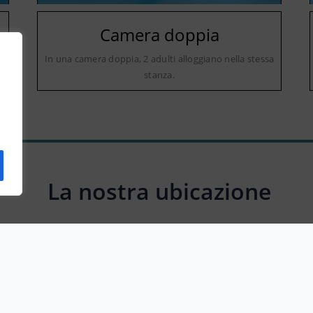
Camera doppia
a
In una camera doppia, 2 adulti alloggiano nella stessa
stanza.
La nostra ubicazione
Frazione Serripola,22, 62027 San Severino Marche MC, Italy