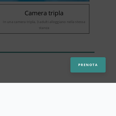
Camera tripla
In una camera tripla, 3 adulti alloggiano nella stessa
stanza
PRENOTA