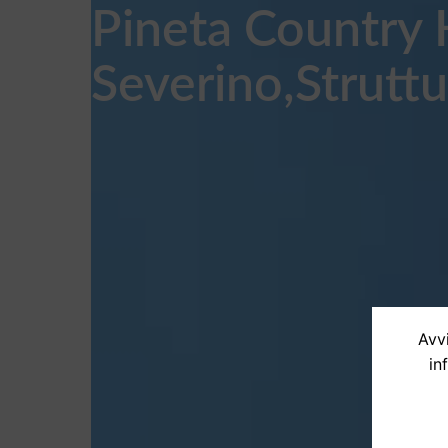
Pineta Country 
Severino,Struttu
Avvi
in