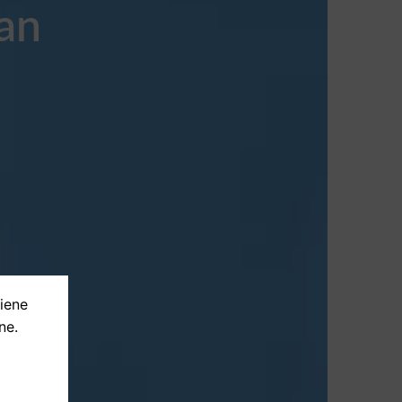
an
tiene
ne.