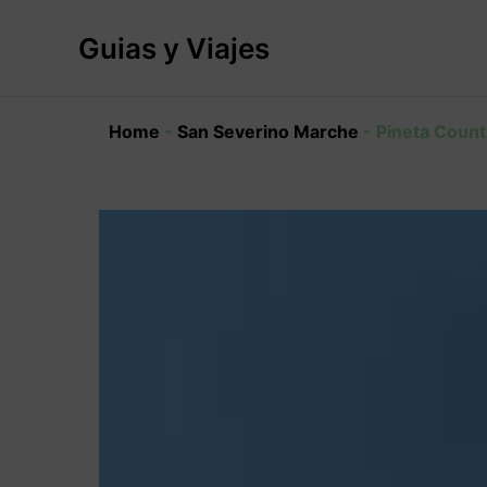
Ir
al
Guias y Viajes
contenido
Home
-
San Severino Marche
-
Pineta Count