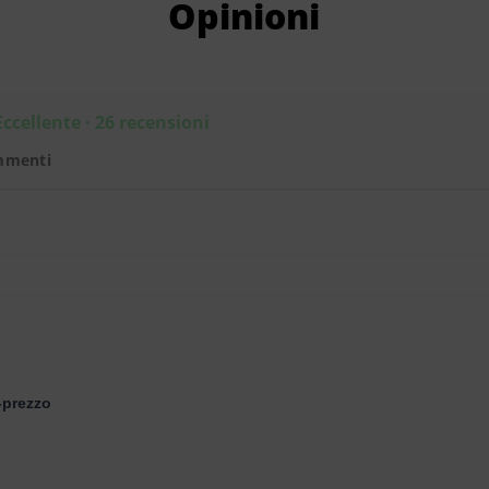
Opinioni
Eccellente · 26 recensioni
mmenti
-prezzo