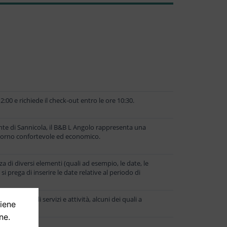
2:00 e richiede il check-out entro le ore 10:30.
ante di Sannicola, il B&B L Angolo rappresenta una
ggiorno confortevole ed economico.
 di diversi elementi (quali ad esempio, le date, le
 si prega di inserire le date relative al periodo di
una serie di servizi e attività, alcuni dei quali a
tiene
ne.