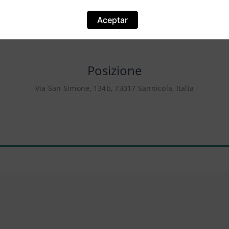
Aceptar
Posizione
Via San Simone, 134b, 73017 Sannicola, Italia