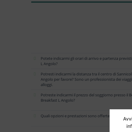
Potete indicarmi gli orari di arrivo e partenza previst
L Angolo?
Potresti indicarmi la distanza tra il centro di Sannicol
Angolo per favore? Sono un professionista dei viaggi
alloggi.
Potreste indicarmi il prezzo del soggiorno presso il 
Breakfast L Angolo?
Quali opzioni e prestazioni sono offerte presso B&B
Avvi
in