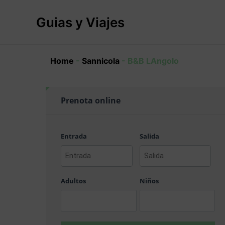
Ir
al
Guias y Viajes
contenido
Home
-
Sannicola
-
B&B LAngolo
Prenota online
Entrada
Salida
AAAA
AAAA
barra
barra
Adultos
Niños
MM
MM
barra
barra
DD
DD