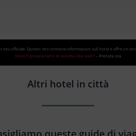
sito ufficiale. Questo sito contiene informazioni sull hotel e offre un ser
Siete il proprietario di questo sito web?
–
Prenota ora
Altri hotel in città
sigliamo queste guide di via