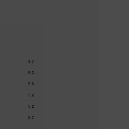
9,7
9,2
9,6
9,2
9,2
8,7