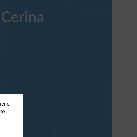
 Cerina
tiene
ne.