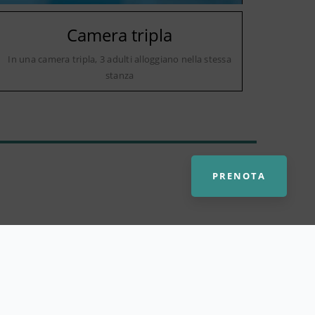
Camera tripla
In una camera tripla, 3 adulti alloggiano nella stessa
stanza
PRENOTA