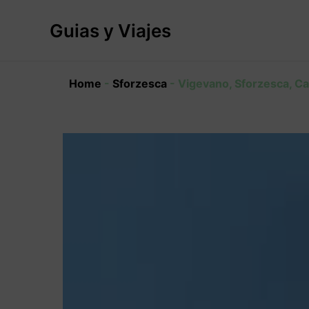
Ir
al
Guias y Viajes
contenido
Home
-
Sforzesca
-
Vigevano, Sforzesca, C