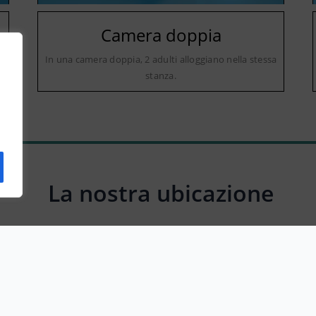
Camera doppia
a
In una camera doppia, 2 adulti alloggiano nella stessa
stanza.
La nostra ubicazione
Strada dei Ronchi, 27029 Sforzesca PV, Italy