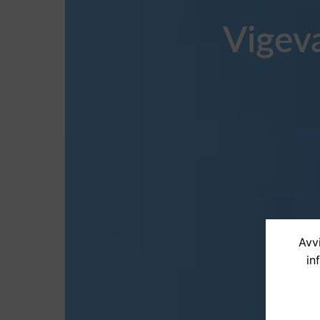
Vigev
Avvi
in