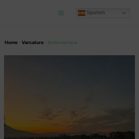
Ir
al
Spanish
contenido
Main
Menu
Home
-
Varcaturo
-
Bella mbriana