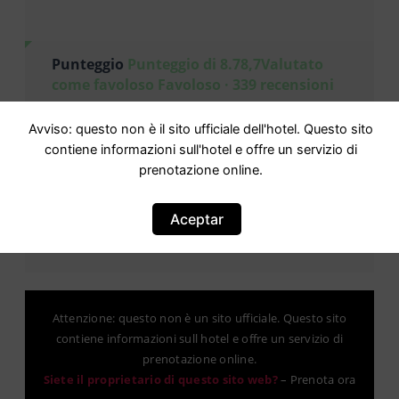
Punteggio
Punteggio di 8.78,7Valutato
come favoloso Favoloso · 339 recensioni
Basato su
339 commenti
Avviso: questo non è il sito ufficiale dell'hotel. Questo sito
contiene informazioni sull'hotel e offre un servizio di
prenotazione online.
Aceptar
Attenzione: questo non è un sito ufficiale. Questo sito
contiene informazioni sull hotel e offre un servizio di
prenotazione online.
Siete il proprietario di questo sito web?
–
Prenota ora