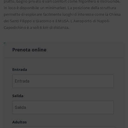
piatto, bagno privato e vari comfort come frigorifero e microonde.
In loco è disponibile un minimarket. La posizione della struttura
permette di esplorare facilmente luoghi d interesse come la Chiesa
dei Santi Filippo e Giacomo e il MUSA. L Aeroporto di Napoli-
Capodichino è a soli 8 km di distanza.
Prenota online
Entrada
AAAA
barra
Salida
MM
barra
DD
AAAA
barra
Adultos
MM