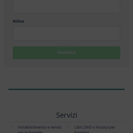
barra
DD
Niños
PRENOTA
Servizi
Intrattenimento e servizi
Libri, DVD o musica per
per le famiglie
bambini