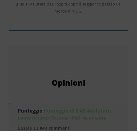
giudizi)Valutata dagli ospiti dopo il soggiorno presso Ca
Morosini 1 & 2.
Opinioni
Punteggio
Punteggio di 8.48,4Valutato
come ottimo Ottimo · 843 recensioni
Basato su
843 commenti