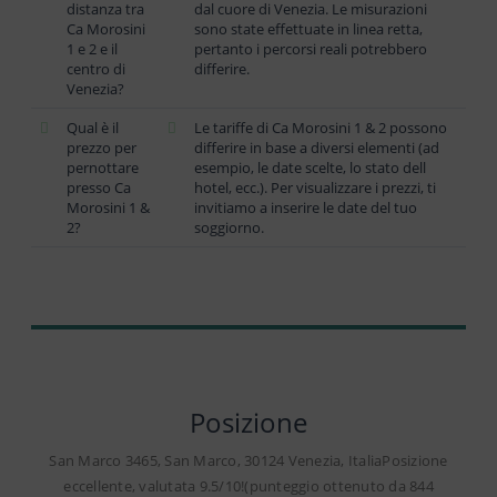
distanza tra
dal cuore di Venezia. Le misurazioni
Ca Morosini
sono state effettuate in linea retta,
1 e 2 e il
pertanto i percorsi reali potrebbero
centro di
differire.
Venezia?
Qual è il
Le tariffe di Ca Morosini 1 & 2 possono
prezzo per
differire in base a diversi elementi (ad
pernottare
esempio, le date scelte, lo stato dell
presso Ca
hotel, ecc.). Per visualizzare i prezzi, ti
Morosini 1 &
invitiamo a inserire le date del tuo
2?
soggiorno.
Posizione
San Marco 3465, San Marco, 30124 Venezia, ItaliaPosizione
eccellente, valutata 9.5/10!(punteggio ottenuto da 844