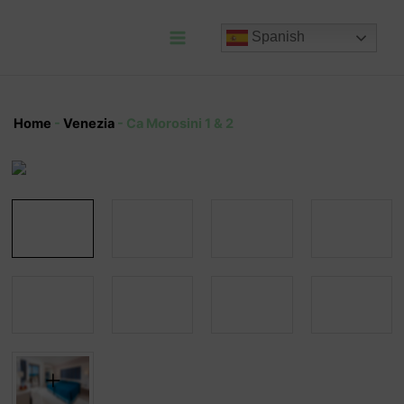
Ir
al
Spanish
contenido
Main
Menu
Home
-
Venezia
-
Ca Morosini 1 & 2