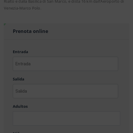
Rialto e dalla Basilica di San Marco, e dista 16 km dall’Aeroporto di
Venezia-Marco Polo.
Prenota online
Entrada
AAAA
barra
Salida
MM
barra
DD
AAAA
barra
Adultos
MM
barra
DD