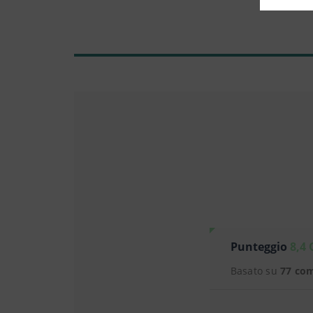
Punteggio
8,4 
Basato su
77 co