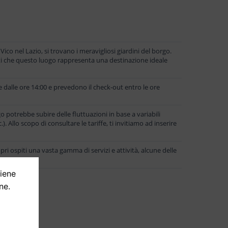
 Vico nel Lazio, si trovano i meravigliosi giardini del borgo.
rti che questo luogo rappresenta una destinazione ideale
e dalle ore 14:00 e prevedono il check-out entro le ore
go potrebbe subire delle fluttuazioni in base a variabili
.). Allo scopo di consultare le tariffe, ti invitiamo ad inserire
opri ospiti una vasta gamma di servizi e attività, alcune delle
tiene
ne.