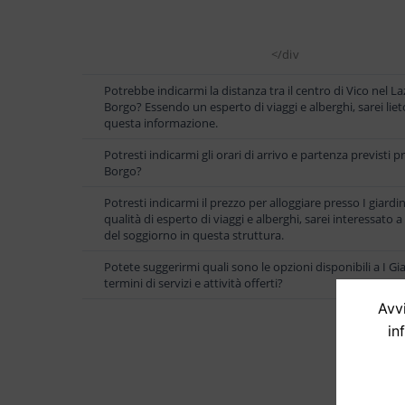
</div
Potrebbe indicarmi la distanza tra il centro di Vico nel Laz
Borgo? Essendo un esperto di viaggi e alberghi, sarei liet
questa informazione.
Potresti indicarmi gli orari di arrivo e partenza previsti p
Borgo?
Potresti indicarmi il prezzo per alloggiare presso I giardi
qualità di esperto di viaggi e alberghi, sarei interessato 
del soggiorno in questa struttura.
Potete suggerirmi quali sono le opzioni disponibili a I Gi
termini di servizi e attività offerti?
Avvi
in