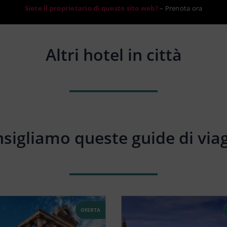
Siete il proprietario di questo sito web?
–
Prenota ora
Altri hotel in città
sigliamo queste guide di via
OFERTA