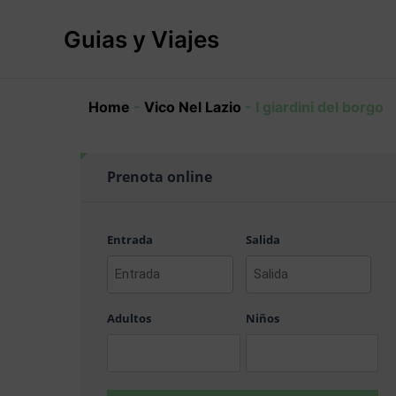
Ir
al
Guias y Viajes
contenido
Home
-
Vico Nel Lazio
-
I giardini del borgo
Prenota online
Entrada
Salida
AAAA
AAAA
barra
barra
Adultos
Niños
MM
MM
barra
barra
DD
DD