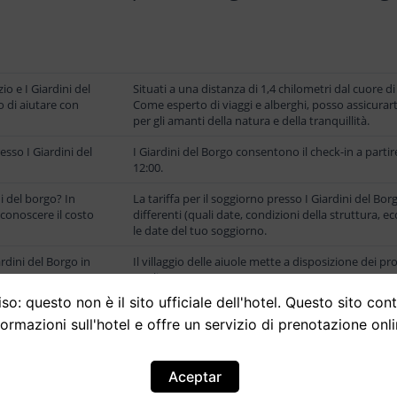
io e I Giardini del
Situati a una distanza di 1,4 chilometri dal cuore di
o di aiutare con
Come esperto di viaggi e alberghi, posso assicura
per gli amanti della natura e della tranquillità.
resso I Giardini del
I Giardini del Borgo consentono il check-in a partir
12:00.
ni del borgo? In
La tariffa per il soggiorno presso I Giardini del Bor
a conoscere il costo
differenti (quali date, condizioni della struttura, ecc
le date del tuo soggiorno.
ardini del Borgo in
Il villaggio delle aiuole mette a disposizione dei pr
quali a pagamento:
so: questo non è il sito ufficiale dell'hotel. Questo sito con
formazioni sull'hotel e offre un servizio di prenotazione onli
Localización
Via Vittorio Emanuele 69, 03010 Vico nel Lazio, Italia
Aceptar