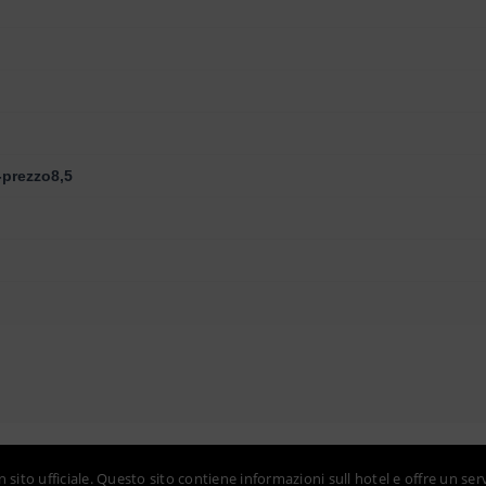
-prezzo8,5
sito ufficiale. Questo sito contiene informazioni sull hotel e offre un ser