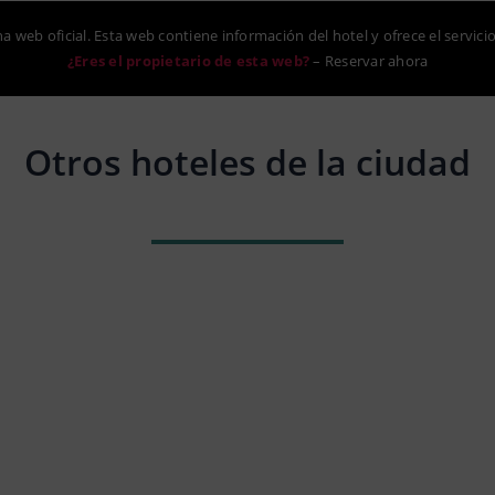
na web oficial. Esta web contiene información del hotel y ofrece el servici
¿Eres el propietario de esta web?
–
Reservar ahora
Otros hoteles de la ciudad