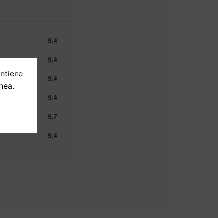
9,4
9,4
ontiene
9,4
nea.
9,4
9,7
9,4