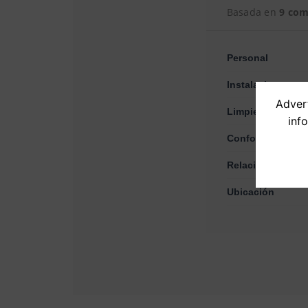
Basada en
9 com
Personal
Instalaciones y s
Advert
Limpieza
inf
Confort
Relación calidad
Ubicación